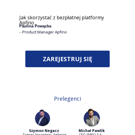
Jak skorzystać z bezpłatnej platformy
Apfino
Paulina Powązka
‒ Product Manager Apfino
ZAREJESTRUJ SIĘ
Prelegenci
Szymon Negacz
Michał Pawlik
Trener Sprzedaży, Sellwise
CEO SMEO S.A