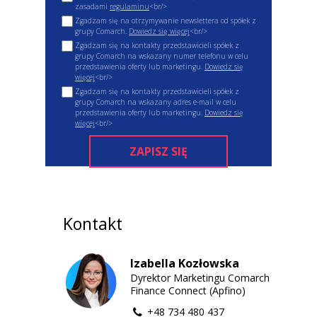
zasadami
regulaminu
<br/>
Zgadzam się na otrzymywanie newslettera od spółek z
grupy Comarch.
Dowiedz się więcej
<br/>
Zgadzam się na kontakty przedstawicieli spółek z
grupy Comarch na wskazany numer telefonu w celu
przedstawienia oferty lub marketingu.
Dowiedz się
więcej
<br/>
Zgadzam się na kontakty przedstawicieli spółek z
grupy Comarch na wskazany adres e-mail w celu
przedstawienia oferty lub marketingu.
Dowiedz się
więcej
<br/>
ZAPISZ SIĘ
Kontakt
Izabella Kozłowska
Dyrektor Marketingu Comarch
Finance Connect (Apfino)
+48 734 480 437